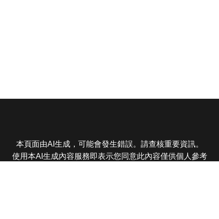
本頁面由AI生成，可能會發生錯誤。請查核重要資訊。
使用本AI生成內容服務即表示您同意此內容僅供個人參考
非商業用途，任何轉載分享皆不得違反法律或侵犯智慧財
產權，且您了解輸出內容可能不準確，所有爭議東森娛樂
保有最終解釋權