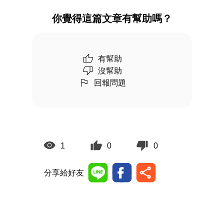
你覺得這篇文章有幫助嗎？
有幫助
沒幫助
回報問題
1
0
0
分享給好友