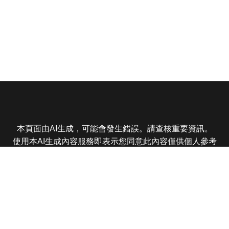
本頁面由AI生成，可能會發生錯誤。請查核重要資訊。
使用本AI生成內容服務即表示您同意此內容僅供個人參考
非商業用途，任何轉載分享皆不得違反法律或侵犯智慧財
產權，且您了解輸出內容可能不準確，所有爭議東森娛樂
保有最終解釋權
東森電視 版權所有 © 2025 EBC All Rights Reserved.
|
隱
私權政策