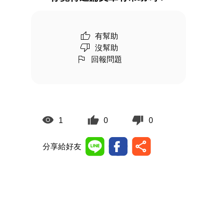
有幫助
沒幫助
回報問題
1
0
0
分享給好友