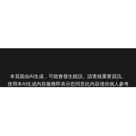
本頁面由AI生成，可能會發生錯誤。請查核重要資訊。
使用本AI生成內容服務即表示您同意此內容僅供個人參考
非商業用途，任何轉載分享皆不得違反法律或侵犯智慧財
產權，且您了解輸出內容可能不準確，所有爭議東森娛樂
保有最終解釋權
東森電視 版權所有 © 2025 EBC All Rights Reserved.
|
隱
私權政策