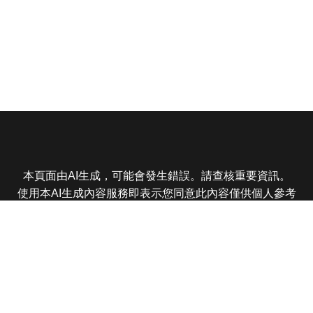
本頁面由AI生成，可能會發生錯誤。請查核重要資訊。
使用本AI生成內容服務即表示您同意此內容僅供個人參考
非商業用途，任何轉載分享皆不得違反法律或侵犯智慧財
產權，且您了解輸出內容可能不準確，所有爭議東森娛樂
保有最終解釋權
東森電視 版權所有 © 2025 EBC All Rights Reserved.
|
隱
私權政策