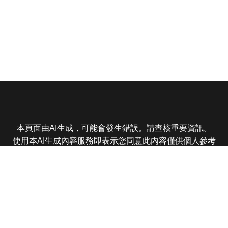
本頁面由AI生成，可能會發生錯誤。請查核重要資訊。
使用本AI生成內容服務即表示您同意此內容僅供個人參考
非商業用途，任何轉載分享皆不得違反法律或侵犯智慧財
產權，且您了解輸出內容可能不準確，所有爭議東森娛樂
保有最終解釋權
東森電視 版權所有 © 2025 EBC All Rights Reserved.
|
隱
私權政策