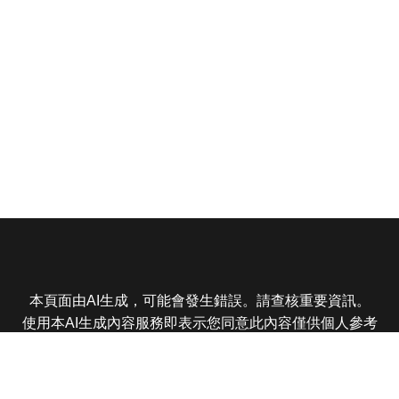
本頁面由AI生成，可能會發生錯誤。請查核重要資訊。
使用本AI生成內容服務即表示您同意此內容僅供個人參考
非商業用途，任何轉載分享皆不得違反法律或侵犯智慧財
產權，且您了解輸出內容可能不準確，所有爭議東森娛樂
保有最終解釋權