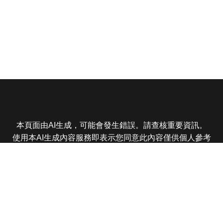
本頁面由AI生成，可能會發生錯誤。請查核重要資訊。
使用本AI生成內容服務即表示您同意此內容僅供個人參考
非商業用途，任何轉載分享皆不得違反法律或侵犯智慧財
產權，且您了解輸出內容可能不準確，所有爭議東森娛樂
保有最終解釋權
東森電視 版權所有 © 2025 EBC All Rights Reserved.
|
隱
私權政策