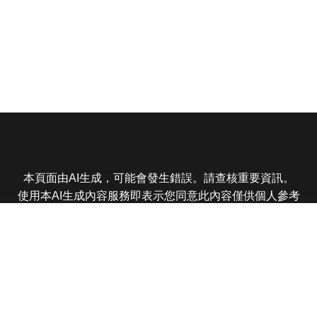
本頁面由AI生成，可能會發生錯誤。請查核重要資訊。
使用本AI生成內容服務即表示您同意此內容僅供個人參考
非商業用途，任何轉載分享皆不得違反法律或侵犯智慧財
產權，且您了解輸出內容可能不準確，所有爭議東森娛樂
保有最終解釋權
東森電視 版權所有 © 2025 EBC All Rights Reserved.
|
隱
私權政策