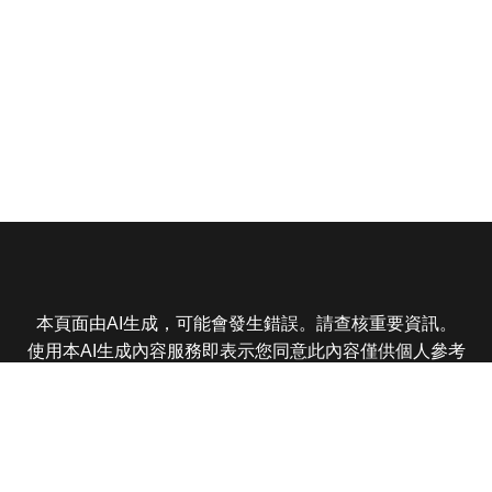
本頁面由AI生成，可能會發生錯誤。請查核重要資訊。
使用本AI生成內容服務即表示您同意此內容僅供個人參考
非商業用途，任何轉載分享皆不得違反法律或侵犯智慧財
產權，且您了解輸出內容可能不準確，所有爭議東森娛樂
保有最終解釋權