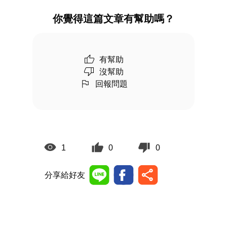
你覺得這篇文章有幫助嗎？
有幫助
沒幫助
回報問題
1
0
0
分享給好友