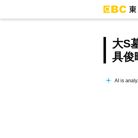
大S
具俊
AI is analy