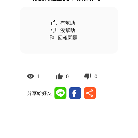
有幫助
沒幫助
回報問題
1
0
0
分享給好友