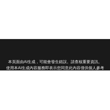
本頁面由AI生成，可能會發生錯誤。請查核重要資訊。
使用本AI生成內容服務即表示您同意此內容僅供個人參考
非商業用途，任何轉載分享皆不得違反法律或侵犯智慧財
產權，且您了解輸出內容可能不準確，所有爭議東森娛樂
保有最終解釋權
東森電視 版權所有 © 2025 EBC All Rights Reserved.
|
隱
私權政策