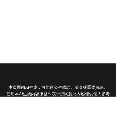
本頁面由AI生成，可能會發生錯誤。請查核重要資訊。
使用本AI生成內容服務即表示您同意此內容僅供個人參考
非商業用途，任何轉載分享皆不得違反法律或侵犯智慧財
產權，且您了解輸出內容可能不準確，所有爭議東森娛樂
保有最終解釋權