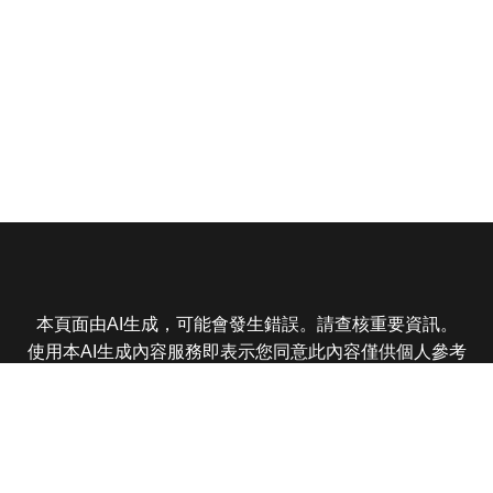
本頁面由AI生成，可能會發生錯誤。請查核重要資訊。
使用本AI生成內容服務即表示您同意此內容僅供個人參考
非商業用途，任何轉載分享皆不得違反法律或侵犯智慧財
產權，且您了解輸出內容可能不準確，所有爭議東森娛樂
保有最終解釋權