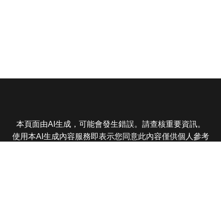
本頁面由AI生成，可能會發生錯誤。請查核重要資訊。
使用本AI生成內容服務即表示您同意此內容僅供個人參考
非商業用途，任何轉載分享皆不得違反法律或侵犯智慧財
產權，且您了解輸出內容可能不準確，所有爭議東森娛樂
保有最終解釋權
東森電視 版權所有 © 2025 EBC All Rights Reserved.
|
隱
私權政策