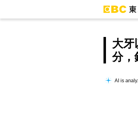
大牙
分，
AI is analy