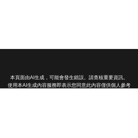
本頁面由AI生成，可能會發生錯誤。請查核重要資訊。
使用本AI生成內容服務即表示您同意此內容僅供個人參考
非商業用途，任何轉載分享皆不得違反法律或侵犯智慧財
產權，且您了解輸出內容可能不準確，所有爭議東森娛樂
保有最終解釋權
東森電視 版權所有 © 2025 EBC All Rights Reserved.
|
隱
私權政策