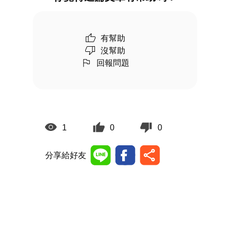
有幫助
沒幫助
回報問題
1
0
0
分享給好友