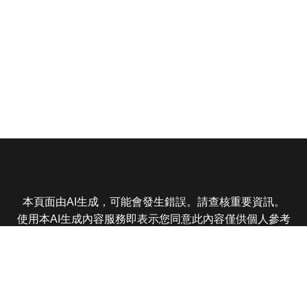
本頁面由AI生成，可能會發生錯誤。請查核重要資訊。
使用本AI生成內容服務即表示您同意此內容僅供個人參考
非商業用途，任何轉載分享皆不得違反法律或侵犯智慧財
產權，且您了解輸出內容可能不準確，所有爭議東森娛樂
保有最終解釋權