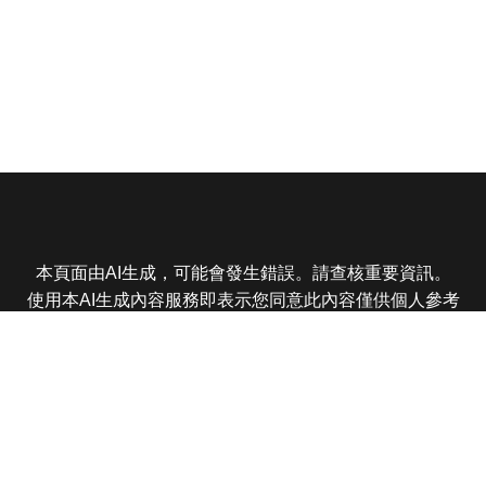
本頁面由AI生成，可能會發生錯誤。請查核重要資訊。
使用本AI生成內容服務即表示您同意此內容僅供個人參考
非商業用途，任何轉載分享皆不得違反法律或侵犯智慧財
產權，且您了解輸出內容可能不準確，所有爭議東森娛樂
保有最終解釋權
東森電視 版權所有 © 2025 EBC All Rights Reserved.
|
隱
私權政策