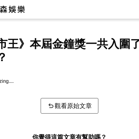
市王》本屆金鐘獎一共入圍
？
ntext...
觀看原始文章
你覺得這篇文章有幫助嗎？