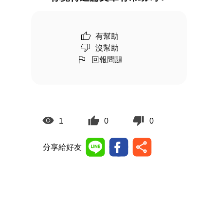
有幫助
沒幫助
回報問題
1
0
0
分享給好友