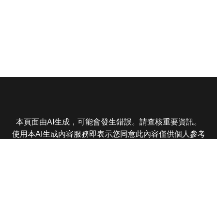
本頁面由AI生成，可能會發生錯誤。請查核重要資訊。
使用本AI生成內容服務即表示您同意此內容僅供個人參考
非商業用途，任何轉載分享皆不得違反法律或侵犯智慧財
產權，且您了解輸出內容可能不準確，所有爭議東森娛樂
保有最終解釋權
東森電視 版權所有 © 2025 EBC All Rights Reserved.
|
隱
私權政策