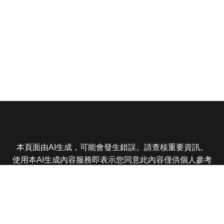
本頁面由AI生成，可能會發生錯誤。請查核重要資訊。
使用本AI生成內容服務即表示您同意此內容僅供個人參考
非商業用途，任何轉載分享皆不得違反法律或侵犯智慧財
產權，且您了解輸出內容可能不準確，所有爭議東森娛樂
保有最終解釋權