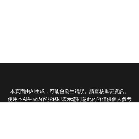
本頁面由AI生成，可能會發生錯誤。請查核重要資訊。
使用本AI生成內容服務即表示您同意此內容僅供個人參考
非商業用途，任何轉載分享皆不得違反法律或侵犯智慧財
產權，且您了解輸出內容可能不準確，所有爭議東森娛樂
保有最終解釋權