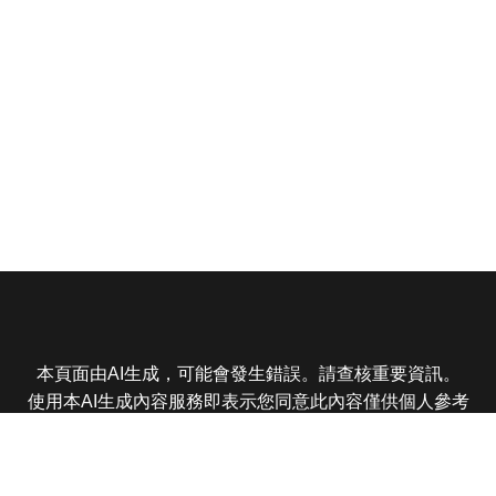
本頁面由AI生成，可能會發生錯誤。請查核重要資訊。
使用本AI生成內容服務即表示您同意此內容僅供個人參考
非商業用途，任何轉載分享皆不得違反法律或侵犯智慧財
產權，且您了解輸出內容可能不準確，所有爭議東森娛樂
保有最終解釋權