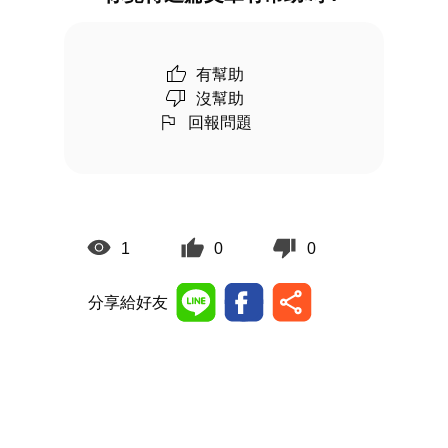
有幫助
沒幫助
回報問題
1
0
0
分享給好友