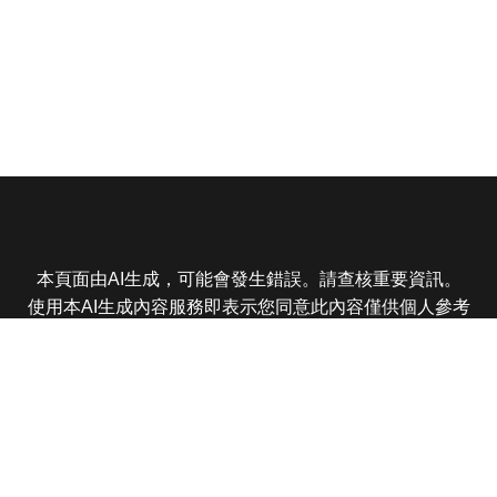
本頁面由AI生成，可能會發生錯誤。請查核重要資訊。
使用本AI生成內容服務即表示您同意此內容僅供個人參考
非商業用途，任何轉載分享皆不得違反法律或侵犯智慧財
產權，且您了解輸出內容可能不準確，所有爭議東森娛樂
保有最終解釋權
東森電視 版權所有 © 2025 EBC All Rights Reserved.
|
隱
私權政策