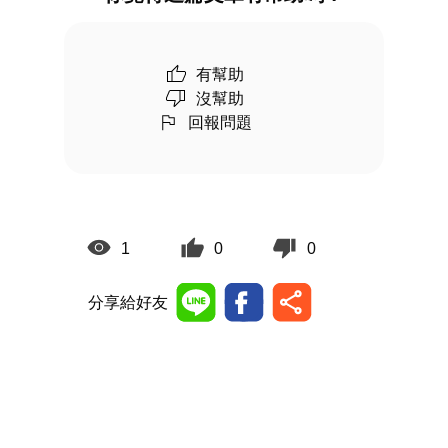
有幫助
沒幫助
回報問題
1
0
0
分享給好友