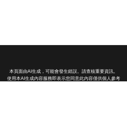
本頁面由AI生成，可能會發生錯誤。請查核重要資訊。
使用本AI生成內容服務即表示您同意此內容僅供個人參考
非商業用途，任何轉載分享皆不得違反法律或侵犯智慧財
產權，且您了解輸出內容可能不準確，所有爭議東森娛樂
保有最終解釋權
東森電視 版權所有 © 2025 EBC All Rights Reserved.
|
隱
私權政策