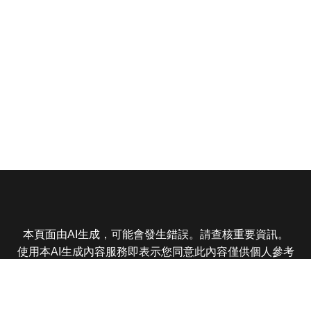
本頁面由AI生成，可能會發生錯誤。請查核重要資訊。
使用本AI生成內容服務即表示您同意此內容僅供個人參考
非商業用途，任何轉載分享皆不得違反法律或侵犯智慧財
產權，且您了解輸出內容可能不準確，所有爭議東森娛樂
保有最終解釋權