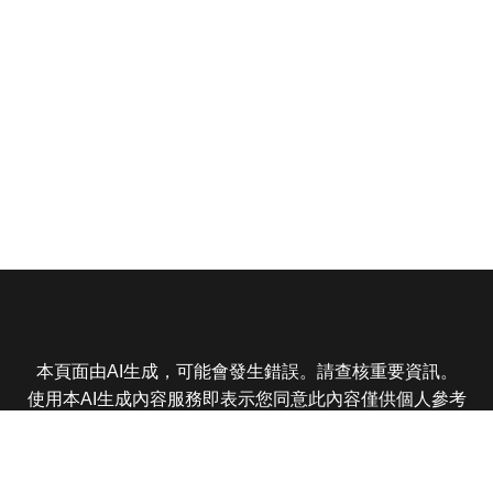
本頁面由AI生成，可能會發生錯誤。請查核重要資訊。
使用本AI生成內容服務即表示您同意此內容僅供個人參考
非商業用途，任何轉載分享皆不得違反法律或侵犯智慧財
產權，且您了解輸出內容可能不準確，所有爭議東森娛樂
保有最終解釋權