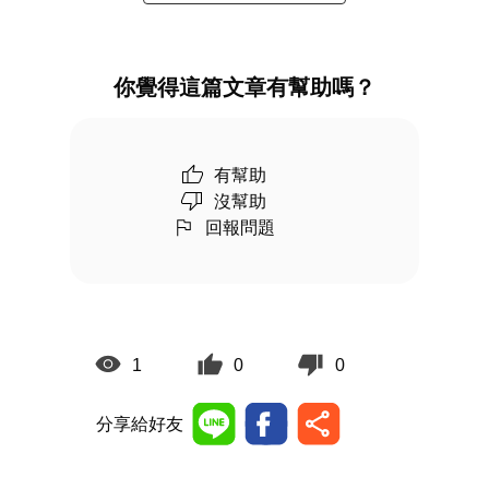
你覺得這篇文章有幫助嗎？
有幫助
沒幫助
回報問題
1
0
0
分享給好友