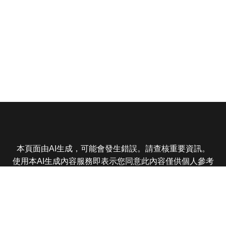
本頁面由AI生成，可能會發生錯誤。請查核重要資訊。
使用本AI生成內容服務即表示您同意此內容僅供個人參考
非商業用途，任何轉載分享皆不得違反法律或侵犯智慧財
產權，且您了解輸出內容可能不準確，所有爭議東森娛樂
保有最終解釋權