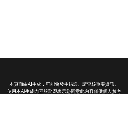
本頁面由AI生成，可能會發生錯誤。請查核重要資訊。
使用本AI生成內容服務即表示您同意此內容僅供個人參考
非商業用途，任何轉載分享皆不得違反法律或侵犯智慧財
產權，且您了解輸出內容可能不準確，所有爭議東森娛樂
保有最終解釋權