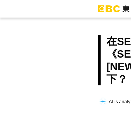
在S
《SE
[N
下？
AI is analy