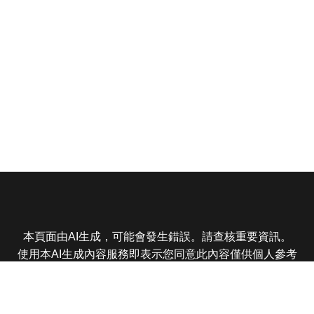
本頁面由AI生成，可能會發生錯誤。請查核重要資訊。
使用本AI生成內容服務即表示您同意此內容僅供個人參考
非商業用途，任何轉載分享皆不得違反法律或侵犯智慧財
產權，且您了解輸出內容可能不準確，所有爭議東森娛樂
保有最終解釋權