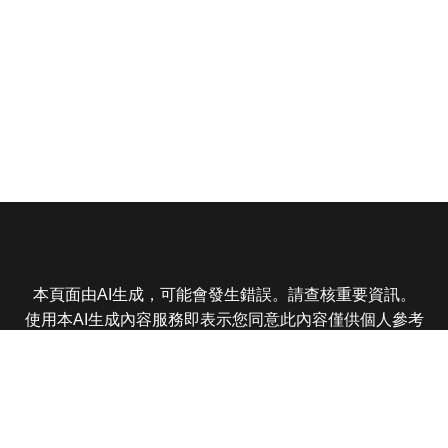
本頁面由AI生成，可能會發生錯誤。請查核重要資訊。
使用本AI生成內容服務即表示您同意此內容僅供個人參考
非商業用途，任何轉載分享皆不得違反法律或侵犯智慧財
產權，且您了解輸出內容可能不準確，所有爭議東森娛樂
保有最終解釋權