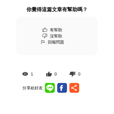
你覺得這篇文章有幫助嗎？
有幫助
沒幫助
回報問題
1
0
0
分享給好友