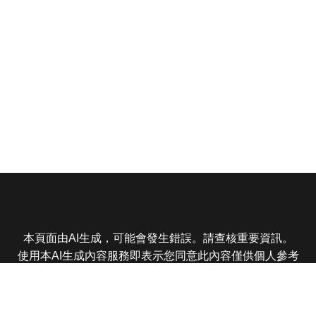
本頁面由AI生成，可能會發生錯誤。請查核重要資訊。
使用本AI生成內容服務即表示您同意此內容僅供個人參考
非商業用途，任何轉載分享皆不得違反法律或侵犯智慧財
產權，且您了解輸出內容可能不準確，所有爭議東森娛樂
保有最終解釋權