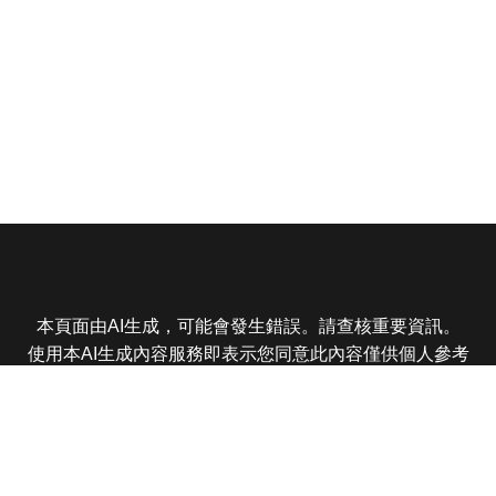
本頁面由AI生成，可能會發生錯誤。請查核重要資訊。
使用本AI生成內容服務即表示您同意此內容僅供個人參考
非商業用途，任何轉載分享皆不得違反法律或侵犯智慧財
產權，且您了解輸出內容可能不準確，所有爭議東森娛樂
保有最終解釋權