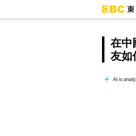
在中
友如
AI is analy