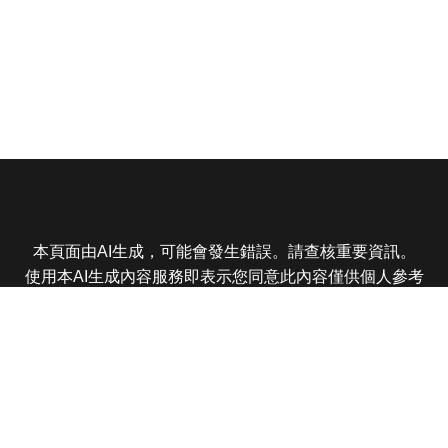
本頁面由AI生成，可能會發生錯誤。請查核重要資訊。
使用本AI生成內容服務即表示您同意此內容僅供個人參考
非商業用途，任何轉載分享皆不得違反法律或侵犯智慧財
產權，且您了解輸出內容可能不準確，所有爭議東森娛樂
保有最終解釋權
東森電視 版權所有 © 2025 EBC All Rights Reserved.
|
隱
私權政策