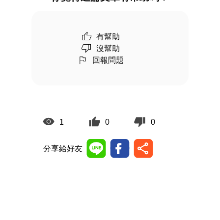
有幫助
沒幫助
回報問題
1
0
0
分享給好友