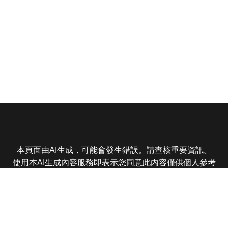
本頁面由AI生成，可能會發生錯誤。請查核重要資訊。
使用本AI生成內容服務即表示您同意此內容僅供個人參考
非商業用途，任何轉載分享皆不得違反法律或侵犯智慧財
產權，且您了解輸出內容可能不準確，所有爭議東森娛樂
保有最終解釋權