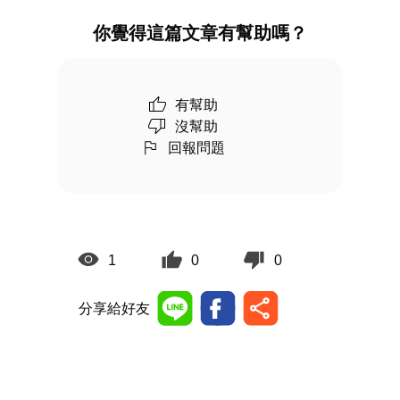
你覺得這篇文章有幫助嗎？
有幫助
沒幫助
回報問題
1
0
0
分享給好友