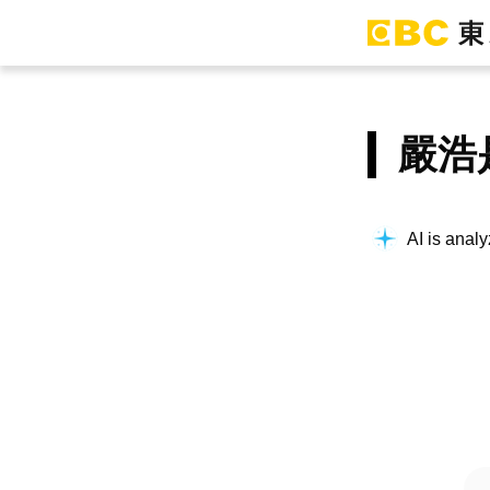
嚴浩
AI is analy