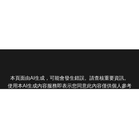
本頁面由AI生成，可能會發生錯誤。請查核重要資訊。
使用本AI生成內容服務即表示您同意此內容僅供個人參考
非商業用途，任何轉載分享皆不得違反法律或侵犯智慧財
產權，且您了解輸出內容可能不準確，所有爭議東森娛樂
保有最終解釋權
東森電視 版權所有 © 2025 EBC All Rights Reserved.
|
隱
私權政策