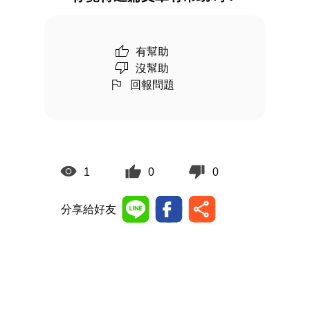
有幫助
沒幫助
回報問題
1
0
0
分享給好友