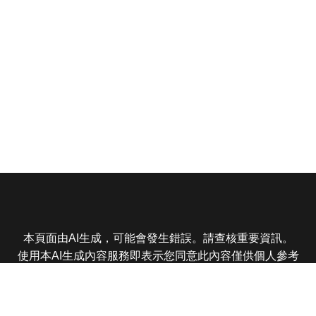
本頁面由AI生成，可能會發生錯誤。請查核重要資訊。
使用本AI生成內容服務即表示您同意此內容僅供個人參考
非商業用途，任何轉載分享皆不得違反法律或侵犯智慧財
產權，且您了解輸出內容可能不準確，所有爭議東森娛樂
保有最終解釋權