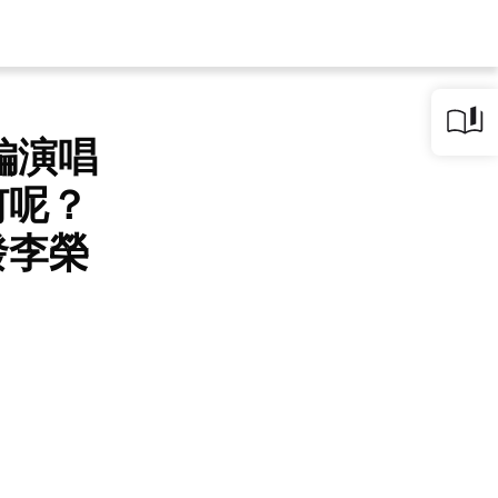
編演唱
何呢？
發李榮