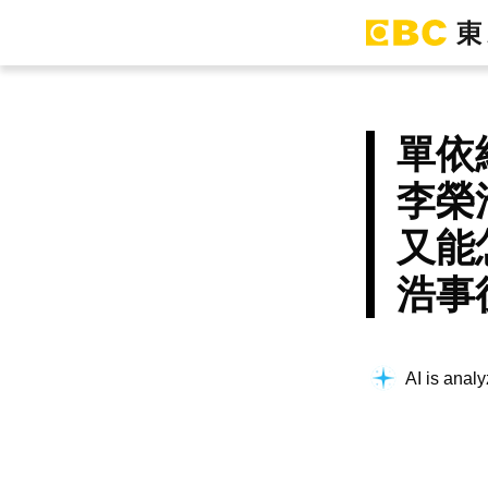
單依
李榮
又能
浩事
AI is analy