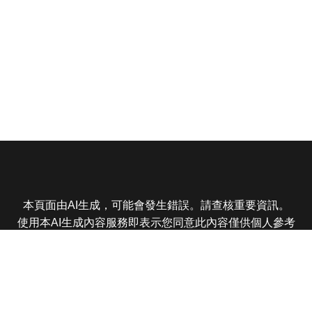
本頁面由AI生成，可能會發生錯誤。請查核重要資訊。
使用本AI生成內容服務即表示您同意此內容僅供個人參考
非商業用途，任何轉載分享皆不得違反法律或侵犯智慧財
產權，且您了解輸出內容可能不準確，所有爭議東森娛樂
保有最終解釋權