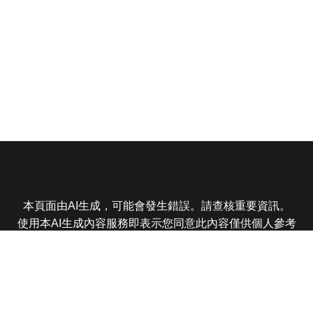
本頁面由AI生成，可能會發生錯誤。請查核重要資訊。
使用本AI生成內容服務即表示您同意此內容僅供個人參考
非商業用途，任何轉載分享皆不得違反法律或侵犯智慧財
產權，且您了解輸出內容可能不準確，所有爭議東森娛樂
保有最終解釋權