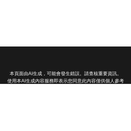
本頁面由AI生成，可能會發生錯誤。請查核重要資訊。
使用本AI生成內容服務即表示您同意此內容僅供個人參考
非商業用途，任何轉載分享皆不得違反法律或侵犯智慧財
產權，且您了解輸出內容可能不準確，所有爭議東森娛樂
保有最終解釋權
東森電視 版權所有 © 2025 EBC All Rights Reserved.
|
隱
私權政策