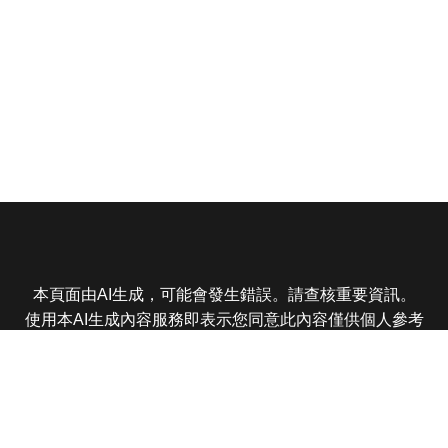
本頁面由AI生成，可能會發生錯誤。請查核重要資訊。
使用本AI生成內容服務即表示您同意此內容僅供個人參考
非商業用途，任何轉載分享皆不得違反法律或侵犯智慧財
產權，且您了解輸出內容可能不準確，所有爭議東森娛樂
保有最終解釋權