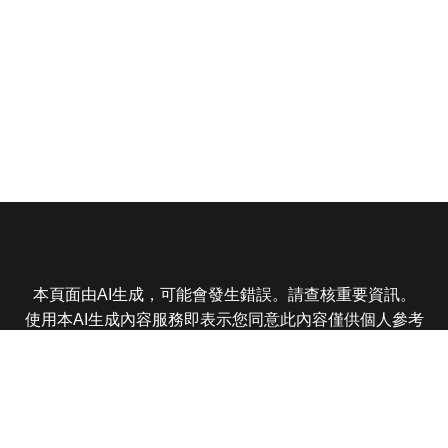
本頁面由AI生成，可能會發生錯誤。請查核重要資訊。
使用本AI生成內容服務即表示您同意此內容僅供個人參考
非商業用途，任何轉載分享皆不得違反法律或侵犯智慧財
產權，且您了解輸出內容可能不準確，所有爭議東森娛樂
保有最終解釋權