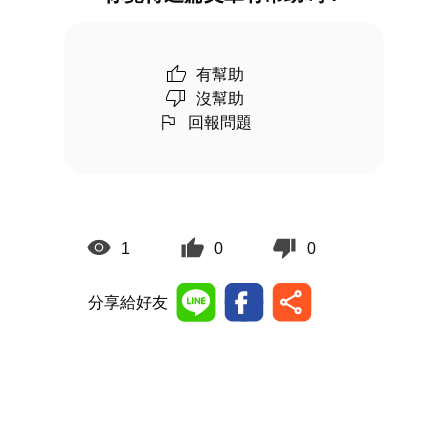
有幫助
沒幫助
回報問題
1
0
0
分享給好友