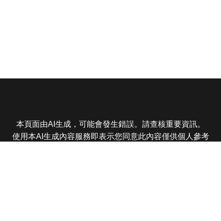
本頁面由AI生成，可能會發生錯誤。請查核重要資訊。
使用本AI生成內容服務即表示您同意此內容僅供個人參考
非商業用途，任何轉載分享皆不得違反法律或侵犯智慧財
產權，且您了解輸出內容可能不準確，所有爭議東森娛樂
保有最終解釋權
東森電視 版權所有 © 2025 EBC All Rights Reserved.
|
隱
私權政策