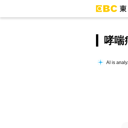
哮喘
AI is analy