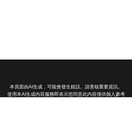
本頁面由AI生成，可能會發生錯誤。請查核重要資訊。
使用本AI生成內容服務即表示您同意此內容僅供個人參考
非商業用途，任何轉載分享皆不得違反法律或侵犯智慧財
產權，且您了解輸出內容可能不準確，所有爭議東森娛樂
保有最終解釋權