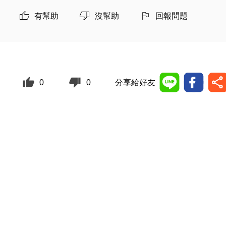
有幫助
沒幫助
回報問題
0
0
分享給好友