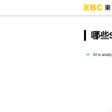
哪些
AI is analy